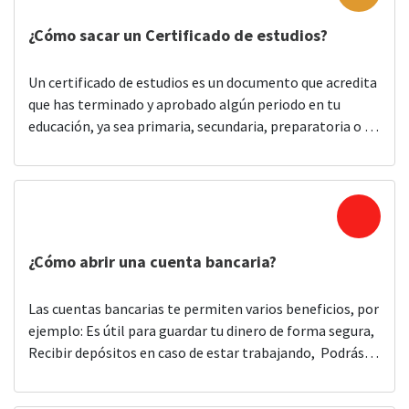
Cualquier persona que […]
¿Cómo sacar un Certificado de estudios?
Un certificado de estudios es un documento que acredita
que has terminado y aprobado algún periodo en tu
educación, ya sea primaria, secundaria, preparatoria o un
título de licenciatura. Los certificados de estudios se
emiten a través de la Secretaría de Educación y la
institución donde se cursaron los grados de estudios. Si
necesitas un […]
¿Cómo abrir una cuenta bancaria?
Las cuentas bancarias te permiten varios beneficios, por
ejemplo: Es útil para guardar tu dinero de forma segura,
Recibir depósitos en caso de estar trabajando, Podrás
retirar dinero en cajeros automáticos, Hacer pagos por
internet, o pagar en diferentes tiendas sin tener que