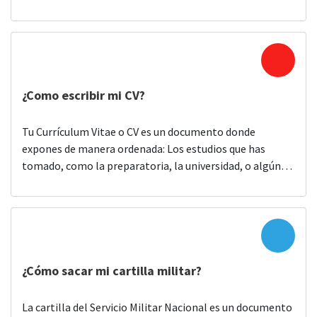
Es muy importante conocer nuestros derechos
laborales para no caer en situaciones que los pongan en
riesgo y nos afecten. Aquí te enlistamos algunos puntos
de tus derechos laborales que debes de saber antes […]
¿Como escribir mi CV?
Tu Currículum Vitae o CV es un documento donde
expones de manera ordenada: Los estudios que has
tomado, como la preparatoria, la universidad, o algún
curso; La experiencia que tienes de trabajos o
actividades anteriores, y Las habilidades tienes para
hacer algunas cosas específicas. A través del CV, los
empleadores pueden conocer tu perfil laboral […]
¿Cómo sacar mi cartilla militar?
La cartilla del Servicio Militar Nacional es un documento