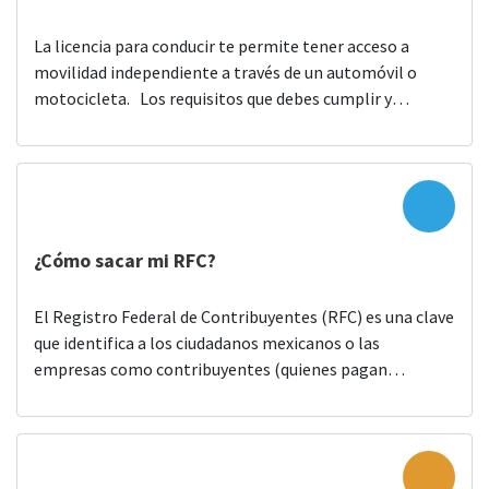
La licencia para conducir te permite tener acceso a
movilidad independiente a través de un automóvil o
motocicleta. Los requisitos que debes cumplir y
documentos que debes presentar para poder tramitarla
son: Ser mayor de 18 años. Acta de nacimiento.
Identificación oficial vigente (INE, pasaporte, cartilla
militar, cédula profesional). Comprobante de domicilio
(antigüedad no mayor […]
¿Cómo sacar mi RFC?
El Registro Federal de Contribuyentes (RFC) es una clave
que identifica a los ciudadanos mexicanos o las
empresas como contribuyentes (quienes pagan
impuestos para contribuir con el gasto público), para
controlar el pago de impuestos frente al Servicio de
Administración Tributaria (SAT). Es uno de los
documentos más importantes de los ciudadanos.