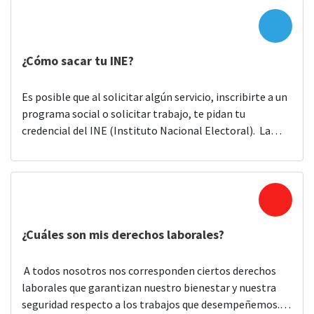
llevar dinero en efectivo, entre otras cosas. Es
importante que consideres que […]
¿Cómo sacar tu INE?
Es posible que al solicitar algún servicio, inscribirte a un
programa social o solicitar trabajo, te pidan tu
credencial del INE (Instituto Nacional Electoral). La
credencial para votar o credencial del INE, es una de las
identificaciones oficiales que se utilizan para validar que
tienes la ciudadanía mexicana y que ya eres mayor de
edad, […]
¿Cuáles son mis derechos laborales?
A todos nosotros nos corresponden ciertos derechos
laborales que garantizan nuestro bienestar y nuestra
seguridad respecto a los trabajos que desempeñemos.