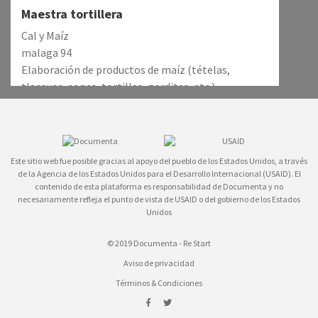
Maestra tortillera
Cal y Maíz
malaga 94
Elaboración de productos de maíz (tételas,
tlacoyos, sopes, tortillas, gorditas, etc.)
Baila conmigo Dance Studio
Baila conmigo
Este sitio web fue posible gracias al apoyo del pueblo de los Estados Unidos, a través
Blvd. Jesus Valdez Sanchez 365, Ex -
de la Agencia de los Estados Unidos para el Desarrollo Internacional (USAID). El
contenido de esta plataforma es responsabilidad de Documenta y no
Actividad para fortalecer la capacidad física
Hacienda los Cerritos, 25010 Saltillo,
necesariamente refleja el punto de vista de USAID o del gobierno de los Estados
Coah., México
Unidos
Parques
© 2019 Documenta - Re Start
Parques
Aviso de privacidad
Av de Las Fuentes, Fuentes Brotantes,
Términos & Condiciones
Parque Nacional Fuentes Flotantes de Tlalpan
Tlalpan, 14410 Ciudad de México, CDMX