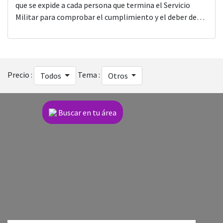
que se expide a cada persona que termina el Servicio
Militar para comprobar el cumplimiento y el deber de
sus obligaciones militares. El Servicio Militar Nacional es
una formación militar básica que debe conocer cualquier
ciudadano mexicano, el cual se debe cumplir entre los 18
y […]
Precio :
Tema :
Todos
Otros
Buscar en tu área