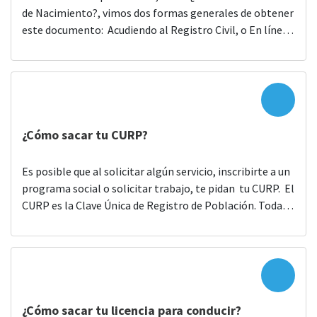
de Nacimiento?, vimos dos formas generales de obtener
este documento: Acudiendo al Registro Civil, o En línea
Aparte de estas dos formas para obtener el Acta de
Nacimiento, en algunos Estados existen otros medios
para hacer ese trámite, un ejemplo de esto es la ciudad
de […]
¿Cómo sacar tu CURP?
Es posible que al solicitar algún servicio, inscribirte a un
programa social o solicitar trabajo, te pidan tu CURP. El
CURP es la Clave Única de Registro de Población. Todas
las personas que nacimos en México, tenemos una. ¿Ya
tienes CURP? Es posible que no sepas si ya tienes CURP,
a veces nuestras mamás o […]
¿Cómo sacar tu licencia para conducir?